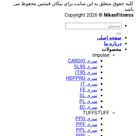
کلیه حقوق متعلق به این سایت برای نیکان فیتنس محفوظ می
باشد.
Copyright 2026 ©
NikanFitness
صفحه اصلی
درباره ما
محصولات
Impulse
سری CARDIO
سری SL95
سری IT95
سری HSPPRO
سری IT
سری FE
سری SL
سری PL
سری EC
TUFFSTUFF
سری PPD
سری PPF
سری PPL
سری PPS